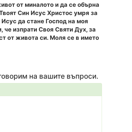
ивот от миналото и да се обърна
е Твоят Син Исус Христос умря за
 Исус да стане Господ на моя
, че изпрати Своя Святи Дух, за
ст от живота си. Моля се в името
тговорим на вашите въпроси.