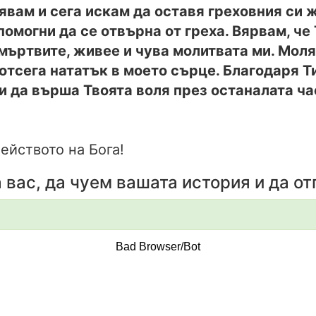
явам и сега искам да оставя греховния си ж
 помогни да се отвърна от греха. Вярвам, ч
 мъртвите, живее и чува молитвата ми. Моля
отсега нататък в моето сърце. Благодаря Ти
и да върша Твоята воля през останалата ча
ейството на Бога!
 вас, да чуем вашата история и да о