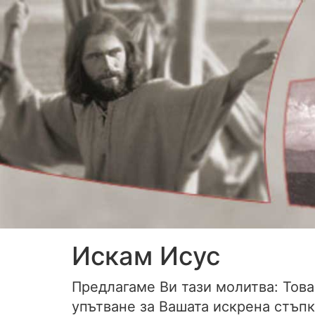
Искам Исус
Предлагаме Ви тази молитва: Това
упътване за Вашата искрена стъпк