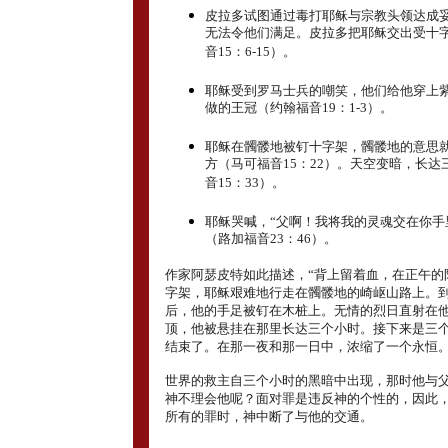
皮拉多试图通过毒打耶稣与宗教头领达成
无法令他们满足。皮拉多把耶稣交出受十
音15：6-15）。
耶稣受到罗马士兵的嘲笑，他们给他穿上
做的王冠（约翰福音19：1-3）。
耶稣在髑髅地被钉十字架，髑髅地的意思
方（马可福音15：22）。天空变暗，长达
音15：33）。
耶稣哭喊，“父啊！我将我的灵魂交在你手
（路加福音23：46）。
作家阿瑟皮特如此描述，“背上留着血，在正午的
字架，耶稣艰难地行走在髑髅地的崎岖山路上。
后，他的手足被钉在木桩上。无情的烈日直射在
顶，他被悬挂在那里长达三个小时。接下来是三
结束了。在那一夜和那一日中，浓缩了一个永恒。
世界的救主自三个小时的黑暗中出现，那时他与
神不理会他呢？面对罪是违反神的个性的，因此
所有的罪时，神中断了与他的交通。