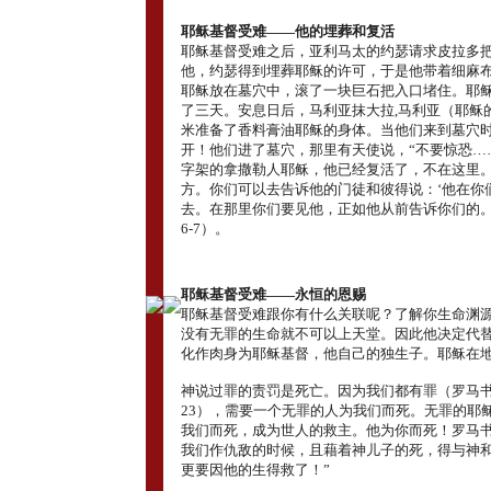
耶稣基督受难――他的埋葬和复活
耶稣基督受难之后，亚利马太的约瑟请求皮拉多
他，约瑟得到埋葬耶稣的许可，于是他带着细麻
耶稣放在墓穴中，滚了一块巨石把入口堵住。耶
了三天。安息日后，马利亚抹大拉,马利亚（耶稣
米准备了香料膏油耶稣的身体。当他们来到墓穴
开！他们进了墓穴，那里有天使说，“不要惊恐…
字架的拿撒勒人耶稣，他已经复活了，不在这里
方。你们可以去告诉他的门徒和彼得说：‘他在你
去。在那里你们要见他，正如他从前告诉你们的。’
6-7）。
耶稣基督受难――永恒的恩赐
耶稣基督受难跟你有什么关联呢？了解你生命渊
没有无罪的生命就不可以上天堂。因此他决定代
化作肉身为耶稣基督，他自己的独生子。耶稣在
神说过罪的责罚是死亡。因为我们都有罪（罗马书3
23），需要一个无罪的人为我们而死。无罪的耶
我们而死，成为世人的救主。他为你而死！罗马书5
我们作仇敌的时候，且藉着神儿子的死，得与神
更要因他的生得救了！”