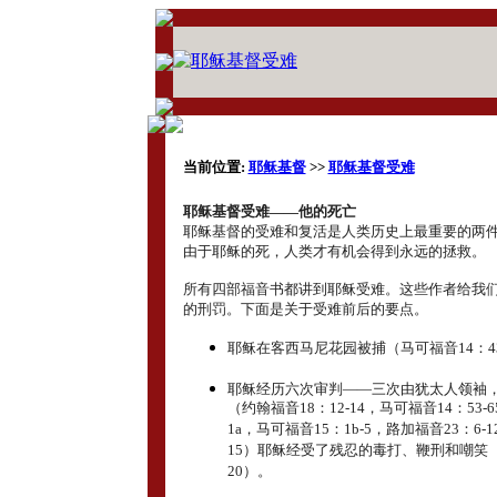
当前位置:
耶稣基督
>>
耶稣基督受难
耶稣基督受难――他的死亡
耶稣基督的受难和复活是人类历史上最重要的两
由于耶稣的死，人类才有机会得到永远的拯救。
所有四部福音书都讲到耶稣受难。这些作者给我
的刑罚。下面是关于受难前后的要点。
耶稣在客西马尼花园被捕（马可福音14：43
耶稣经历六次审判――三次由犹太人领袖
（约翰福音18：12-14，马可福音14：53-
1a，马可福音15：1b-5，路加福音23：6-1
15）耶稣经受了残忍的毒打、鞭刑和嘲笑（马
20）。