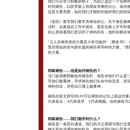
我们可以学习耶稣的样子，为自己选定一个安静
时间祷告，以防受家人和朋友等事的分心。保持
这是主要意图，如此我们才能听到他对我们的回
《圣经》教导我们要常有祷告的心。关于祷告最
活时、在家或在工作中祷告，甚至在路上开车时
的心意味着我们意识到了神的存在，他时刻都在
“义人祈祷所发的力量是大有功效的”（雅各书5：
恳切简短的语句跟长篇的祷告有同样的力量。“我
的力量。
耶稣祷告――他是如何祷告的？
当门徒请教耶稣如何祷告时，他告诉他们什么是“
导他们敬重神，寻求神在他们生命中的旨意，述
神的供应，并把自己摆上服事神。
祷告的英文拼写PRAY可以帮助你记住上面这些要
代表喜乐，A代表请求，Y代表顺服。你的祷告可
耶稣祷告――我们能学到什么？
祷告是一条双向通道。我们的天父渴望与我们交
物主双向沟通的奇妙机会，他知道我们的心思意