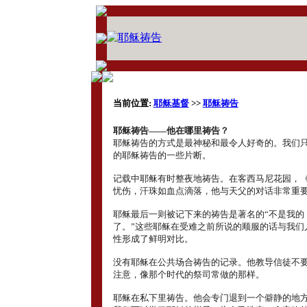
当前位置:
耶稣基督
>>
耶稣祷告
耶稣祷告――他在哪里祷告？
耶稣祷告的方式是最神秘和最令人好奇的。我们
的耶稣祷告的一些片断。
记载中耶稣有时整夜地祷告。在客西马尼花园，
忧伤，汗珠如血点滴落，他与天父的对话非常重
耶稣最后一则被记下来的祷告是著名的“不是我的
了。”这些耶稣在受难之前所说的顺服的话与我们
性形成了鲜明对比。
没有耶稣在公共场合祷告的记录。他教导信徒不
注意，像那个时代的祭司常做的那样。
耶稣在私下里祷告。他会专门退到一个僻静的地