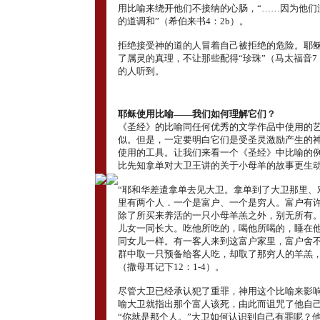
用比喻来绕开他们不接纳的心肠，“……因为他们
的道调和”（希伯来书4：2b）。
拒绝接受神的道的人冒着自己被拒绝的危险。耶
了属灵的真理，不让那些配得“珍珠”（马太福音7
的人听到。
耶稣使用比喻――我们如何理解它们？
《圣经》的比喻同任何优秀的文学作品中使用的
似。但是，一定要明白它们是受圣灵激励产生的
使用的工具。让我们来看一个《圣经》中比喻的
比先知拿单对大卫王讲的关于小母羊的故事更生
“耶和华差遣拿单去见大卫。拿单到了大卫那里、
里有两个人．一个是富户、一个是穷人。富户有
除了所买来养活的一只小母羊羔之外，别无所有
儿女一同长大。吃他所吃的，喝他所喝的，睡在
同女儿一样。有一客人来到这富户家里，富户舍
群中取一只预备给客人吃，却取了那穷人的羊羔，
（撒母耳记下12：1-4）。
尽管大卫已经承认犯了重罪，神用这个比喻来影
喻大卫就指出那个富人该死，由此而诅咒了他自
“你就是那个人。”大卫如何认识到自己有罪呢？