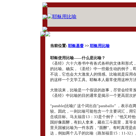
当前位置:
耶稣基督
>>
耶稣用比喻
耶稣使用比喻――什么是比喻？
《圣经》六十六卷书中有各式各样的文体和形式
的比喻。确实，《圣经》中一些最生动的例子，
不说，它也会大大激发人的情感。比喻就是应用
的这样一个文学工具。耶稣本人最常使用这种方
大致说来，比喻是一个假设的故事，尽管会经常
《圣经》中比喻的目的通常是揭示一个更高层次
“parable(比喻)” 这个词出自”paraballo” ，
较。因此，一则比喻可能包含一个主要词汇，用
念或目标。马太福音13：33是个例子：“他又对他
国好像面酵，有妇人拿来，藏在三斗面里，直等全
里天国被比喻为一件东西，“面酵”。有时真理是
达，例如两个儿子的比喻（路加福音15：11-32）