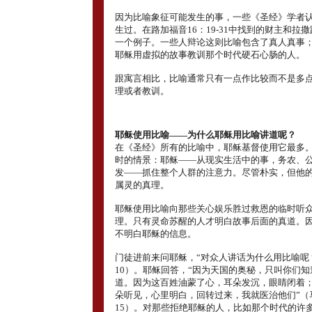
因为比喻象征可能发生的事，一些《圣经》学者
生过。在路加福音16：19-31中找到的财主和拉
一个例子。一些人辩论这则比喻包含了真人真事
耶稣用虚拟的故事教训那个时代硬石心肠的人。
跟寓言相比，比喻通常只有一点作比较而不是多
理或者教训。
耶稣使用比喻――为什么耶稣用比喻讲道呢？
在《圣经》所有的比喻中，耶稣基督使用它最多
时的情景：耶稣――从现实生活中的事，务农、
发――抓住整个人群的注意力。尽管朴实，但他
属灵的真理。
耶稣使用比喻向那些关心娱乐胜过救恩的临时听
理。只有灵命苏醒的人才明白故事后面的真道。
不明白耶稣的信息。
门徒进前来问耶稣，“对众人讲话为什么用比喻呢？
10）。耶稣回答，“因为天国的奥秘，只叫你们
道。因为这百姓油蒙了心，耳朵发沉，眼睛闭着
朵听见，心里明白，回转过来，我就医治他们”（马
15）。对那些拒绝耶稣的人，比如那个时代的许