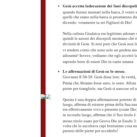
Gesù accetta ladorazione dei Suoi discepoli
quando furono montati nella barca, il vento s
quelli che erano nella barca si prostrarono din
dicendo: veramente tu sei Figliuol di Dio!
Nella cultura Giudaica era legittimo adorare s
quindi le azioni dei discepoli mostrano che 
divinità di Gesù. Si noti pure che Gesù non l
vi rendete conto che sono solo un profeta mo
adorarmi! Invece, vediamo che egli accettò l
sapendo bene di essere Dio in carne umana.
Le affermazioni di Gesù su Se stesso.
Giovanni 8:58-59. Gesù disse loro: In verità, 
Prima che Abramo fosse nato, io sono. Allora 
pietre per tirargliele; ma Gesù si nascose ed u
Questa è una doppia affermazione potente di
luogo, afferma di esistere prima della Sua na
era effettivamente vivo e presente (come Dio
in secondo luogo, afferma che il Suo titolo è 
stesso titolo usato per Geova Dio in Esodo 3
volta chi lo ascoltava capì benissimo cosa st
presero delle pietre per ucciderlo!