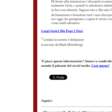
Di fronte alla risurrezione i discepoli si reser
realmente Gesù, e quindi lo adorarono umilm
la Sua vera identità: Signore mio e Dio mio!
dichiarazione e benedisse tutti i suoi discepol
noi oggi che giungiamo a capire le stesse cose
come umili adoratori.
Leggi Gesù è Dio Page 2 Ora!
1
Lenfasi in neretto è dellautore
(concesso da Mark Mittelberg)
Ti piace questa informazione? Aiutaci a condivider
usando il pulsante del social media.
Cosè questo?
Seguici: