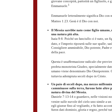
giovane concepirà, partorirà un figliuolo, e 
1
Emmanuele.
Emmanuele letteralmente significa Dio con n
Matteo 1:23. Gesù è il Dio con noi.
Il Messia sarebbe nato come figlio umano,
una natura più alta.
Isaia 9:6: Poiché un fanciullo ci è nato, un fi
dato, e l'imperio riposerà sulle sue spalle; sa
Consigliere ammirabile, Dio potente, Padre e
della pace.
Questa è unaffermazione radicale che provie
profeta monoteista Giudeo, specialmente dat
umano viene denominato Dio Onnipotente. Q
tuttavia adempiuta secoli dopo in Cristo.
Un paio di secoli dopo, ma mezzo millenni
camminasse sulla terra, furono fatte altre p
natura divina del Messia.
Daniele 7:13-14 o guardavo, nelle visioni no
venire sulle nuvole del cielo uno simile a un
egli giunse fino al vegliardo, e fu fatto accost
furon dati dominio, gloria e regno, perché tutt