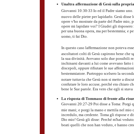
Unaltra affermazione di Gesù sulla propria
Giovanni 10:30-33 Io ed il Padre siamo uno. 
nuovo delle pietre per lapidarlo. Gesù disse
opere v'ho mostrate da parte del Padre mio; p
opere mi lapidate voi? I Giudei gli risposero
per una buona opera, ma per bestemmia; e per
uomo, ti fai Dio.
In questo caso laffermazione non poteva esser
ascoltatori colti di Gesù capirono bene che s
la sua divinità. Avevano solo due possibili re
inchinarsi davanti a lui come avevano fatto i 
discepoli, oppure rifiutare le sue affermazio
bestemmiatore. Purtroppo scelsero la seconda 
notare tuttavia che Gesù non si mette a discu
confutare le loro accuse, perché era chiaro c
bene le Sue parole. Era vero che egli si stava
La risposta di Tommaso di fronte alla risu
Giovanni 20:27-29 Poi disse a Toma: Porgi qua
mie mani; e porgi la mano e mettila nel mio c
incredulo, ma credente. Toma gli rispose e di
Dio mio! Gesù gli disse: Perché m'hai veduto,
beati quelli che non han veduto, e hanno cred