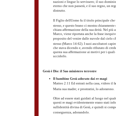
nazioni e lingue lo servissero; il suo domini
eterno che non passerà, e il suo regno, un re
distrutto.
Il Figlio dellUomo fu il titolo principale ch
stesso, e questo brano ci mostra chiaramente 
chiara affermazione della sua deità. Nel più a
Marco, viene riportata anche la frase inequiv
proposito del venire dalle nuvole dal cielo c
stesso (Marco 14:62). I suoi ascoltatori capi
che stava dicendo e, avendo rifiutato di cred
questa sua affermazione ai motivi per i quali
ucciderlo.
Gesù è Dio: il Suo ministero terrestre
Il bambino Gesù adorato dai re magi
Matteo 2:11 Ed entrati nella casa, videro il 
Maria sua madre; e prostratisi, lo adorarono.
Oltre ad essere stati guidati al luogo nel qual
questi re magi evidentemente erano stati inf
sullidentità divina di Gesù, e quindi si comp
conseguenza, adorandolo.