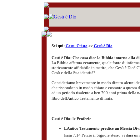
Sei qui:
Gesu' Cristo
>>
Gesù è Dio
Gesù è Dio: Che cosa dice la Bibbia intorno alla d
La Bibbia afferma veramente, quale fonte di informaz
storicamente affidabile in merito, che Gesù è Dio? Ch
Gesù e della Sua identità?
Consideriamo brevemente in modo diretto alcuni de
che rispondono in modo chiaro e costante a questa 
ad un periodo risalente a ben 700 anni prima della na
libro dellAntico Testamento di Isaia.
Gesù è Dio: le Profezie
LAntico Testamento predice un Messia Div
Isaia 7:14 Perciò il Signore stesso vi darà un