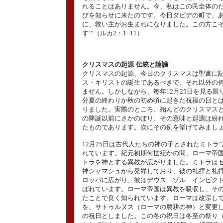
れることはありません。今、私はこの民全体の
びを知らせに来たのです。今日ダビデの町で、
に、救い主がお生まれになりました。この方こ
す’”（ルカ2：1−11）
クリスマスの起源‐伝統と論議
クリスマスの起源、今日のクリスマスは聖書に
ス・キリストの誕生であるべきで、それ以外の
ません。しかしながら、毎年12月25日を見る限り
分夏の終わりか秋の初め頃に起きた祝福の日と
りました。実際のところ、殆んどのクリスマス
の降誕以前にさかのぼり、その意味と起源は紛
たものであります。次にその例を挙げてみまし
12月25日は古代人たちの神の子とされたミトラ“
れています。紀元初期何世紀かの間、ローマ帝
トラを神とする異教が広がりました。ミトラは
神シャマシュから発祥しており、彼の礼拝と礼
ロッパに広がり、彼はデウス ゾル インビク
ばれています。ローマ帝国は異教を吸収し、そ
たことで良く知られています。ローマは改宗し
を、サトゥルヌス（ローマの農耕の神）と変更
の祝日としました。この冬の祝日は冬至の祭り