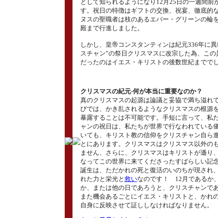
として知られるようになり12月25日の一週間前
す。祝日の特徴はギフトの交換、祝宴、徹底的
ヌスの聖職者は枝のあるエバー・グリーンの輪
殿まで行進しました。
しかし、皇帝コンスタンティンは紀元336年に異
スチャン”の祭日クリスマスに改宗した為、この
だったのはイエス・キリストの後数世紀までで
クリスマスの紀元‐何が本当に重要なのか？
真のクリスマスの起源は論議と妥協で満ち溢れ
びでは、かき乱されるようなクリスマスの根源
暴露することは不可能です。手短に言って、私
ャンの祝日は、私たちが世界で行なわれている
いても、キリスト教の信仰をクリスチャン自ら
とにあります。クリスマスはクリスマス以外の
ません、さらに、クリスマスはキリストが遜り
なってこの世界に来てくださったすばらしい記
誕生は、ただかれの死と復活のいのちが現され
れた力と栄光と
救い
なのです！ 12月であるか
か、または他の日であろうと、クリスチャンで
また機会あるごとにイエス・キリストと、かれ
自身に反映させて証ししなければなりません。