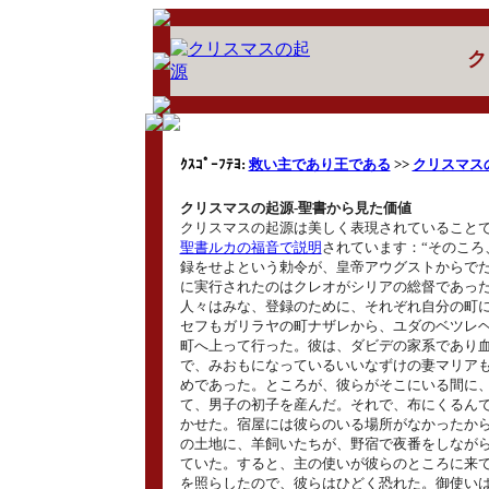
ク
ｸｽｺﾟｰﾌﾃﾖ:
救い主であり王である
>>
クリスマス
クリスマスの起源‐聖書から見た価値
クリスマスの起源は美しく表現されていること
聖書ルカの福音で説明
されています：“そのころ
録をせよという勅令が、皇帝アウグストからで
に実行されたのはクレオがシリアの総督であっ
人々はみな、登録のために、それぞれ自分の町
セフもガリラヤの町ナザレから、ユダのベツレ
町へ上って行った。彼は、ダビデの家系であり
で、みおもになっているいいなずけの妻マリア
めであった。ところが、彼らがそこにいる間に
て、男子の初子を産んだ。それで、布にくるん
かせた。宿屋には彼らのいる場所がなかったか
の土地に、羊飼いたちが、野宿で夜番をしなが
ていた。すると、主の使いが彼らのところに来
を照らしたので、彼らはひどく恐れた。御使いは