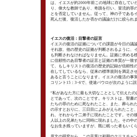
は、イエスが約2000年前この地球に存在してい
り、偉大な教師であり、奇蹟を行い、冒涜的罪
とを否定していません。従って、神の子である
死んだ後、復活したか否かの議論だけに絞られ
イエスの復活：目撃者の証言
イエスの復活の証拠についての課題が今日の議
それ故、他の歴史の証拠が判断されるように、
も判断されなければなりません。証拠に求める
に信頼性のあ目撃者の証言と証拠の本質が一致
て、もしキリストの復活の歴史的記録が信頼性
在してしているなら、従来の標準規則を満足さ
あると言うことになります。イエスの復活の事
コリント15：3−6で、使途パウロが次のように
“私があなた方に最も大切なこととして伝えたの
とであって、次のことです。キリストは、聖書
たちの罪のために死なれたこと、また、葬られ
の示すとおりに、三日目によみがえられたこと
れ、それから十二弟子に現れたことです。その
人以上の兄弟たちに同時に現れました。その中
なお生き残っていますが、既に眠った者もいくら
原文の研究から、この言葉は初期のクリスチャ