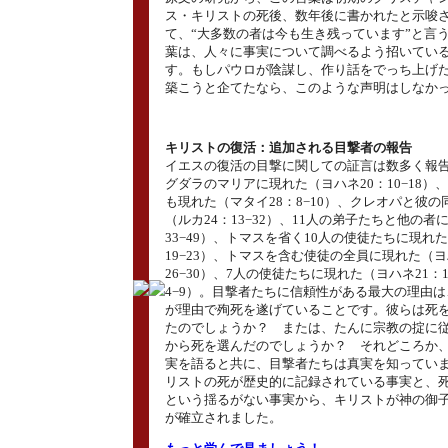
ス・キリストの死後、数年後に書かれたと示唆
て、“大多数の者は今も生き残っています”と言
葉は、人々に事実について調べるよう招いてい
す。もしパウロが陰謀し、作り話をでっち上げ
築こうと企てたなら、このような声明はしなか
キリストの復活：追加される目撃者の報告
イエスの復活の目撃に関しての証言は数多く報
グダラのマリアに現れた（ヨハネ20：10−18）
も現れた（マタイ28：8−10）、クレオパと彼
（ルカ24：13−32）、11人の弟子たちと他の者
33−49）、トマスを省く10人の使徒たちに現れた
19−23）、トマスを含む使徒の全員に現れた（ヨ
26−30）、7人の使徒たちに現れた（ヨハネ21：
4−9）。目撃者たちに信頼性がある最大の理由
が理由で殉死を遂げていることです。彼らは死
たのでしょうか？ または、たんに宗教の掟に
から死を選んだのでしょうか？ それどころか
実を語ると共に、目撃者たちは真実を知ってい
リストの死が歴史的に記録されている事実と、
という揺るがない事実から、キリストが神の御
が確立されました。