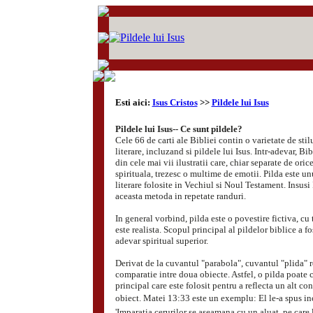
Esti aici:
Isus Cristos
>>
Pildele lui Isus
Pildele lui Isus-- Ce sunt pildele?
Cele 66 de carti ale Bibliei contin o varietate de stil
literare, incluzand si pildele lui Isus. Intr-adevar, Bi
din cele mai vii ilustratii care, chiar separate de oric
spirituala, trezesc o multime de emotii. Pilda este u
literare folosite in Vechiul si Noul Testament. Insusi I
aceasta metoda in repetate randuri.
In general vorbind, pilda este o povestire fictiva, cu 
este realista. Scopul principal al pildelor biblice a f
adevar spiritual superior.
Derivat de la cuvantul "parabola", cuvantul "plida" r
comparatie intre doua obiecte. Astfel, o pilda poate
principal care este folosit pentru a reflecta un alt co
obiect. Matei 13:33 este un exemplu: El le-a spus in
'Imparatia cerurilor se aseamana cu un aluat, pe care l