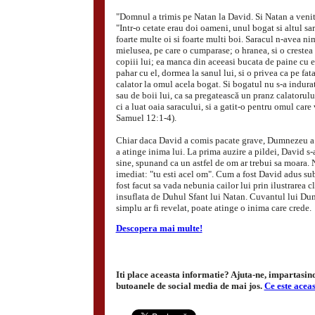
"Domnul a trimis pe Natan la David. Si Natan a venit l
"Intr-o cetate erau doi oameni, unul bogat si altul s
foarte multe oi si foarte multi boi. Saracul n-avea ni
mielusea, pe care o cumparase; o hranea, si o crestea
copiii lui; ea manca din aceeasi bucata de paine cu e
pahar cu el, dormea la sanul lui, si o privea ca pe fata
calator la omul acela bogat. Si bogatul nu s-a indurat
sau de boii lui, ca sa pregatească un pranz calatorului
ci a luat oaia saracului, si a gatit-o pentru omul care 
Samuel 12:1-4).
Chiar daca David a comis pacate grave, Dumnezeu a f
a atinge inima lui. La prima auzire a pildei, David 
sine, spunand ca un astfel de om ar trebui sa moara.
imediat: "tu esti acel om". Cum a fost David adus su
fost facut sa vada nebunia cailor lui prin ilustrarea cl
insuflata de Duhul Sfant lui Natan. Cuvantul lui Du
simplu ar fi revelat, poate atinge o inima care crede.
Descopera mai multe!
Iti place aceasta informatie? Ajuta-ne, impartasind-
butoanele de social media de mai jos.
Ce este acea