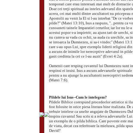
temporari care erau interesati mai mult de distractie 
Doar cei treji spiritual au inteles adevarul din spatel
aceea, cei mai multi dintre ascultatori nu pricepeau m
Apostolii au venit la El si l-au intrebat "De ce vorbe
pilde?" (Matei 13:10), Isus a raspuns, "...pentru ca vo
cunoasteti tainele Imparatiei cerurilor, iar lor nu le-a
acestui popor s-a impietrit; au ajuns tari de urechi, si
nu cumva sa vada cu ochii, sa auda cu urechile, sa in
se intoarca la Dumnezeu, si sa-i vindec" (Matei 13:11
care s-au opus Lui, spre exemplu liderii religiosi din
a ascuns de inimile lor nereceptive adevarul in pilde
gasit credinta la cei ce l-au auzit" (Evrei 4:2a).
Oamenii care resping cuvantul lui Dumnezeu sunt in 
respinsi ei insisi. Isus a ascuns adevarurile spirituale
pentru a nu ajunge la ascultatorii nereceptivi nedem
(Matei 7:6).
Pildele lui Isus--Cum le intelegem?
Pildele Biblice corespund procedeelor artistice si ilus
fost folosite in orice piesa literara bine realizata. De
trebuie intelese ca unelte angajate de Dumnezeu Duh
inspira cuvantul Sau scris si a releva adevarurile Lu
un exemplu de o pilda biblica. Care poveste este mai
de viata, decat cea referitoare la mielusea, pilda spu
David?