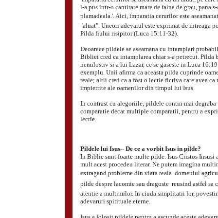
l-a pus intr-o cantitate mare de faina de grau, pana s-
plamadeala.'. Aici, imparatia cerurilor este aseamana
"aluat". Uneori adevarul este exprimat de intreaga 
Pilda fiului risipitor (Luca 15:11-32).
Deoarece pildele se aseamana cu intamplari probabile
Bibliei cred ca intamplarea chiar s-a petrecut. Pilda
nemilostiv si a lui Lazar, ce se gaseste in Luca 16:19
exemplu. Unii afirma ca aceasta pilda cuprinde oam
reale; altii cred ca a fost o lectie fictiva care avea ca 
impietrite ale oamenilor din timpul lui Isus.
In contrast cu alegoriile, pildele contin mai degraba
comparatie decat multiple comparatii, pentru a expr
lectie.
Pildele lui Isus-- De ce a vorbit Isus in pilde?
In Biblie sunt foarte multe pilde. Isus Cristos Insusi 
mult acest procedeu literar. Ne putem imagina multim
extragand probleme din viata reala  domeniul agriculu
pilde despre lacomie sau dragoste  reusind astfel sa 
atentie a multimilor. In ciuda simplitatii lor, povesti
adevaruri spirituale eterne.
Isus a folosit pildele pentru a ascunde aceste adevaru