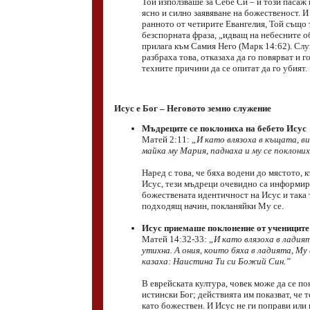
Той използваше за Себе Си – и този пасаж п
ясно и силно заявяване на божественост. И
ранното от четирите Евангелия, Той също 
безспорната фраза, „идващ на небесните о
прилага към Самия Него (Марк 14:62). Сл
разбраха това, отказаха да го повярват и г
техните причини да се опитат да го убият.
Исус е Бог – Неговото земно служение
Мъдреците се поклониха на бебето Исус
Матей 2:11:
„И като влязоха в къщата, в
майка му Мария, паднаха и му се поклоних
Наред с това, че бяха водени до мястото, 
Исус, тези мъдреци очевидно са информира
божествената идентичност на Исус и така 
подходящ начин, покланяйки Му се.
Исус приемаше поклонение от учениците
Матей 14:32-33:
„И като влязоха в ладия
утихна. А ония, които бяха в ладията, Му 
казаха: Наистина Ти си Божий Син.”
В еврейската култура, човек може да се по
истински Бог; действията им показват, че 
като божествен. И Исус не ги поправи или 