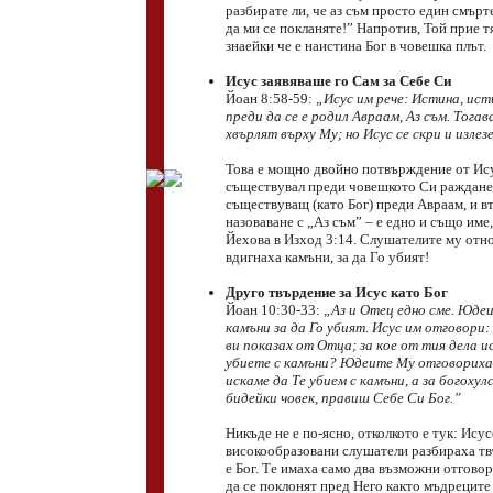
разбирате ли, че аз съм просто един смър
да ми се покланяте!” Напротив, Той прие т
знаейки че е наистина Бог в човешка плът.
Исус заявяваше го Сам за Себе Си
Йоан 8:58-59:
„Исус им рече: Истина, ист
преди да се е родил Авраам, Аз съм. Тогав
хвърлят върху Му; но Исус се скри и излез
Това е мощно двойно потвърждение от Исус
съществувал преди човешкото Си раждане 
съществуващ (като Бог) преди Авраам, и в
назоваване с „Аз съм” – е едно и също име,
Йехова в Изход 3:14. Слушателите му отно
вдигнаха камъни, за да Го убият!
Друго твърдение за Исус като Бог
Йоан 10:30-33:
„Аз и Отец едно сме. Юдеи
камъни за да Го убият. Исус им отговори:
ви показах от Отца; за кое от тия дела и
убиете с камъни? Юдеите Му отговориха:
искаме да Те убием с камъни, а за богохул
бидейки човек, правиш Себе Си Бог.”
Никъде не е по-ясно, отколкото е тук: Ису
високообразовани слушатели разбираха тв
е Бог. Те имаха само два възможни отговор
да се поклонят пред Него както мъдреците