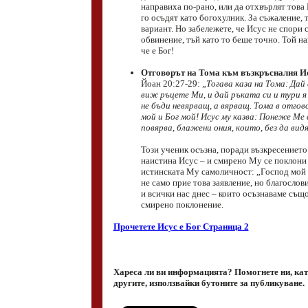
направиха по-рано, или да отхвърлят това
го осъдят като богохулник. За съжаление, 
вариант. Но забележете, че Исус не спори 
обвинение, тъй като то беше точно. Той н
че е Бог!
Отговорът на Тома към възкръсналия И
Йоан 20:27-29:
„Тогава каза на Тома: Дай
виж ръцете Ми, и дай ръката си и тури я
не бъди невярващ, а вярващ. Тома в отгов
мой и Бог мой! Исус му казва: Понеже Ме 
повярва, блажени ония, които, без да видя
Този ученик осъзна, поради възкресението
наистина Исус – и смирено Му се поклони
истинската Му самоличност: „Господ мой 
не само прие това заявление, но благослов
и всички нас днес – които осъзнаваме също
смирено поклонение.
Прочетете Исус е Бог Страница 2
Хареса ли ви информацията? Помогнете ни, кат
другите, използвайки бутоните за публикуване.