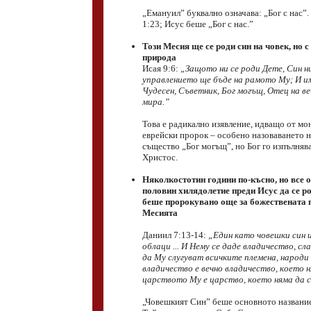
„Емануил” буквално означава: „Бог с нас”
1:23; Исус беше „Бог с нас.”
Този Месия ще се роди син на човек, но 
природа
Исая 9:6:
„Защото ни се роди Дете, Син ни
управлението ще бъде на рамото Му; И и
Чудесен, Съветник, Бог могъщ, Отец на ве
мира.”
Това е радикално изявление, идващо от м
еврейски пророк – особено назоваването 
същество „Бог могъщ”, но Бог го изпълнява
Христос.
Няколкостотин години по-късно, но все 
половин хилядолетие преди Исус да се ро
беше пророкувано още за божествената 
Месията
Даниил 7:13-14:
„Един като човешки син 
облаци ... И Нему се даде владичество, сла
да Му слугуват всичките племена, народи
владичество е вечно владичество, което н
царството Му е царство, което няма да с
„Човешкият Син” беше основното название