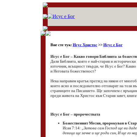
Вие сте тук:
Исус Христос
>>
Исус е Бог
Исус е Бог – Какво говори Библията за божеств
Дали Библията, която е най-стария и исторически
източник, всъщност твърди, че Исус е Бог? Какво 
и Неговата божественост?
Нека направим кратък преглед на някои от много
които ясно и последователно отговарят на този въ
страниците на Писанието. Ще започнем с връщане
преди живота на Христос към Стария завет, книга
Исус е Бог – пророчествата
Божественият Месия, пророкуван в Стар
Исая 7:14:
„Затова сам Господ ще ви даде
девица ще зачне и ще роди син, И ще го на