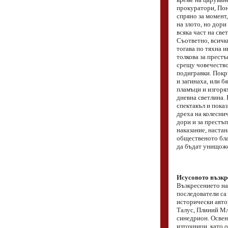
прокуратори, Пон
спряно за момент
на злото, но дори
всяка част на све
Съответно, всички
тогава по тяхна 
толкова за престъ
срещу човечество
подигравки. Покри
и загинаха, или б
пламъци и изгоря
дневна светлина.
спектакъл и показ
дреха на колеснич
дори и за престъ
наказание, настан
общественото благ
да бъдат унищож
Исусовото възкр
Възкресението на
последователи са
исторически авто
Талус, Плиний Мл
синедрион. Освен
източници, като о