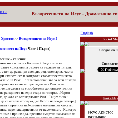
Възкресението на Исус
- Драматично св
English
 Христос
>>
Възкресението на Исус 2
Social Me
есението на Исус
Част 1 Първо
)
Следвайте н
есение – гонения
р римският историк Корнелий Тацит описва
Споделете
ървите християни в ръцете на техните мъчители.
 с цел да разшири своя дворец, опожарява части
ри излизат извън контрол и стават известни като
яване на Рим”. Тогава той обвинява за тези пожари
едизвиква вълна от преследване в Римската
че цигулката не е изобретена до няколко години
еше раждането на една стара поговорка, „Нерон
ка, докато се опожаряваше Рим”. Тацит пише:
Кой е Ис
 да се отърве от слуха, [че Нерон нарежда пожара]
ната и причини най-силните мъчения на класата,
ение, наречена християни от населението. Кристус
Исус Христос
то име е произхода, преживя смъртно наказание по
разпъване
ето на Тиберий в ръцете на един от нашите