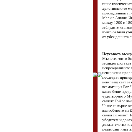
пише класическа
християнските мъ
преследванията п
Мери в Англия. И
между 1200 и 180
заблудите на папи
които са били уби
от убежденията си
Исусовото възкр
Мъжете, които бя
засвидетелстваха 
непреодолимите д
невероятно проро
последват примера
невярващ свят за 
всемогъщия Бог. Ч
както беше предс
чудотворното Му 
самият Той се яви
Че ще се върне от
възлюбеното си Ев
самия си живот. Т
убедителни доказа
доказателство към
целия свят имат 