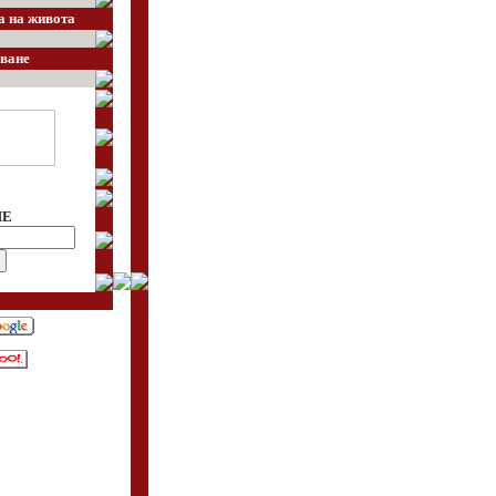
а на живота
ване
НЕ