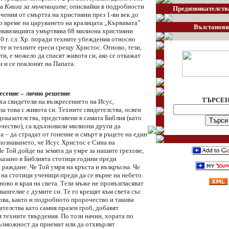
та
Книга за мъчениците,
описвайки в подробности
Предизвикателств
чения от смъртта на християни през 1-ви век до
о време на царуването на кралицата „Кървавата”
Възстановя
нквизицията умъртвява 68 милиона християни
0 г. сл. Хр. поради техните убеждения относно
те и техните ереси срещу Христос. Отново, тези,
ти, е можело да спасят живота си, ако се откажат
 и се поклонят на Папата.
есение – лично решение
ТЪРСЕ
ха свидетели на възкресението на Исус,
за това с живота си. Техните свидетелства, освен
оказателства, представени в самата Библия (като
чество), са вдъхновили милиони други да
 – да страдат от гонение и смърт в ръцете на един
познаването, че Исус Христос е Сина на
е Той дойде на земята да умре за нашите грехове,
казано в Библията стотици години преди
раждане. Че Той умря на кръста и възкръсна. Че
 на стотици ученици преди да се върне на небето.
ново в края на света. Тези мъже не провъзгласяват
ангелие с думите си. Те го крещят към света със
ова, както и подробното пророчество и такива
телства като самия празен гроб, добавят
 техните твърдения. По този начин, хората по
възможност да приемат или да отхвърлят