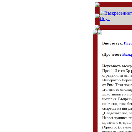
Вие сте тук:
Исус
(Прочетете
Възкр
Исусовото възкр
През 115 г. сл Х
страданията на п
Император Нерон,
от Рим. Тези пожа
„голямото опожар
християните и пр
империя. Въпреки 
по-късно, това б
свиреше на цигул
„Следователно, за
Нерон приписа ви
мразена с отвращ
(Христос), от чие
време на царуван