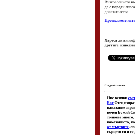
Възкресението въ
да е поради липса
доказателства.
Продължете ната
Хареса ли ви инф
другите, използв
Следвайте ни на: