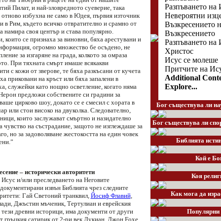
Разпъването на 
тий Пилат, и най-зловредното суеверие, така
Невероятни изц
, отново избухна не само в Юдея, първия източник
 и в Рим, където всичко отвратително и срамно от
Възкресението н
та намира своя център и става популярно.
Възкресението
, които се признаха за виновни, бяха арестувани и
Разпъването на 
информация, огромно множество бе осъдено, не
Христос
пление за изгаряне на града, колкото за омраза
Исус се молеше
то. При тяхната смърт имаше всякакви
Притчите на Ис
ти с кожи от зверове, те бяха разкъсани от кучета
Additional Cont
яха приковани на кръст или бяха запалени в
Explore...
ха, служейки като нощно осветление, когато няма
 Нерон предложи собствените си градини за
ваше цирково шоу, докато се е смесил с хората в
Бог съществува ли на
ар или стои високо на двуколка. Следователно,
пници, които заслужават смъртно и назидателно
Бог съществува ли спо
а чувство на състрадание, защото не изглеждаше за
о, но за задоволяване жестокостта на един човек
Библията истин
ени.”
Кой е Бо
есение – исторически авторитети
Коя религ
 Исус и/или преследването на Неговите
 документирани извън Библията чрез следните
Как мога да изра
ритети: Гай Светоний транквил,
Йосиф Флавий
,
ади, Джъстин мъченик, Тертулиан и еврейския
 тези древни историци, има документи от други
Популярни 
т гръцкия сатирик от 2-ри век Лукиан. Джон Foxe