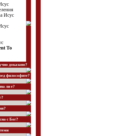
Исус
еления
а Исус
Исус
ус
ent To
учно доказано?
ред философите?
на ли е?
г?
ия?
сна с Бог?
теми