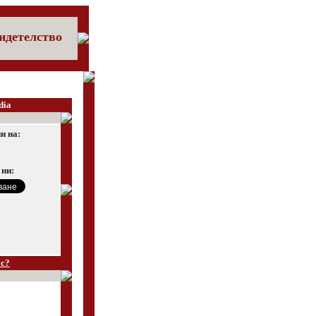
идетелство
dia
и на:
 ни:
ус?