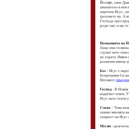
Йосифе, сине Дав
заченатото в нея 
наречеш Исус; за
греховете му. А в
Господа чрез прор
роди син; и ще го
Названията на И
Защо има толкова
служат като описа
на хората. Някои 
различни имена за
Бог
- Исус е наре
безгрешния Си жи
Неговите
твърдени
Господ
- В Новия 
издигнат човек. У
Исус като техен у
Слово
– Това наз
опише мисията на
същност на Исус 
Месия
- дългооча