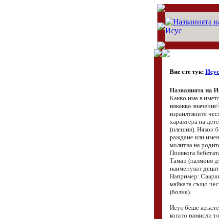
Вие сте тук:
Исус
Названията на Ис
Какво има в имет
някакво значение?
израилтяните чест
характера на дете
(плешив). Някои б
раждане или имена
молитва на родите
Понякога бебетат
Тамар (палмово дъ
наименуват децата
Например: Саараи
майката също чес
(болна).
Исус беше кръсте
когато намисли тов