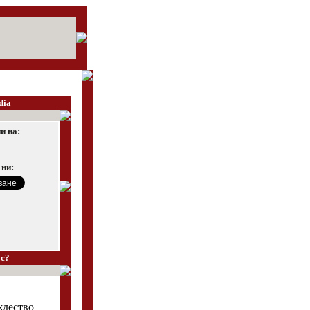
dia
и на:
 ни:
ус?
ждество