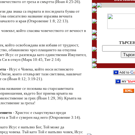
овечеството от греха и смъртта (Йоан 4:25-26).
ези два знака са първата и последната буква от
Това описателно название изразява вечната
началото и края (Откровение 1:8; 22:13).
 човекът, който спасява човечеството от вечност в
ТЪРСЕ
ек, който освобождава или избавя от трудност,
ство, обикновено чрез плащането на откупна
вет Исус се разглежда като единствения Изкупител,
 Си в откуп (Марк 10:45, Тит 2:14).
вета
- Исус е Човека, който носи истинското
 Онези, които отхвърлят тази светлина, навличат
 си (Йоан 8:12; 3:19-21).
ова название се позовава на старозаветната
оприношения, където Бог приема кръвта на
илостивение за грях (Йоан 1:29, 36). Кръвта на
лостивение за греха!
рението
- Христос е съществувал преди
ета и Той е суверен над него (Откровение 3:14).
като Исус е напълно Бог, Той може да
пред човека. Тъй като Той е напълно човек, Исус