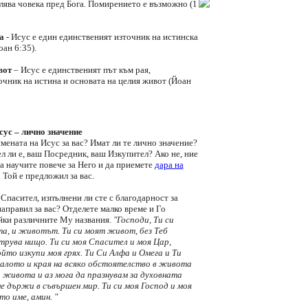
лява човека пред Бога. Помирението е възможно (1
а
- Исус е един единственият източник на истинска
ан 6:35).
вот
– Исус е единственият път към рая,
очник на истина и основата на целия живот (Йоан
ус – лично значение
мената на Исус за вас? Имат ли те лично значение?
л ли е, ваш Посредник, ваш Изкупител? Ако не, ние
а научите повече за Него и да приемете
дара на
о Той е предложил за вас.
Спасител, изпълнени ли сте с благодарност за
 направил за вас? Отделете малко време и Го
айки различните Му названия.
"Господи, Ти си
а, и животът. Ти си моят живот, без Теб
рува нищо. Ти си моя Спасител и моя Цар,
йто изкупи моя грях. Ти Си Алфа и Омега и Ти
алото и края на всяко обстоятелство в живота
на живота и аз мога да празнувам за духовната
ме държи в съвършен мир. Ти си моя Господ и моя
то име, амин. "