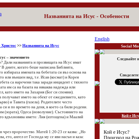
Названията на Исус
- Особености
English
 Христос
>>
Названията на Исус
Social Me
ус – значението
Следвайте н
о? Дали названията и прозвищата на Исус имат
 В дните, когато беше написана Библията,
о избираха имената на бебетата си въз основа на
Споделете
то или външен вид, т.е. Исав (космат) и Корея
ебета са наречени така заради инцидент с тяхното
та им са на базата на някаква надежда или
л, като името на Захария (Бог си спомни).
а получават името на обект от ежедневието, като
рво) и Тавита (газела). Родителите често
 си и по времето на деня, в което са били родени.
м (зората), Одеса (новолуние). Състоянието на
Кой е Ис
то вдъхновява името: Лия (изтощена) и Маалий
Кой е Исус?
н чрез пророчество. Матей 1:20-23 се казва: „Но
а, ето, ангел от Господа му се яви насън и каза:
Произход на Ро