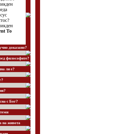
ликден
леда
сус
тос?
ликден
ent To
учно доказано?
ред философите?
на ли е?
г?
ия?
сна с Бог?
теми
а на живота
ване