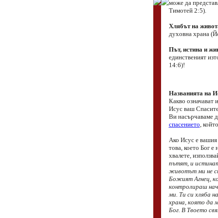
може да представ
Тимотей 2:5).
Хлябът на живот
духовна храна (Йо
Път, истина и жи
единственият изт
14:6)!
Названията на Ис
Какво означават и
Исус ваш Спасите
Ви насърчаваме д
спасението
, койт
Ако Исус е вашия 
това, което Бог е
хвалете, използв
пътят, и истинат
животът ми не ст
Божият Агнец, ко
контролираш нач
ми. Ти си хляба 
храна, която да 
Бог. В Твоето свя