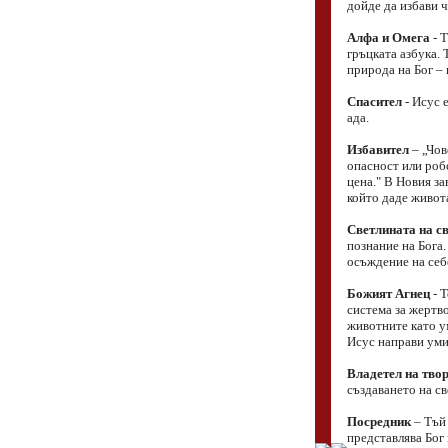
дойде да избави ч
Алфа и Омега
- Т
гръцката азбука. 
природа на Бог – 
Спасител
- Исус е
ада.
Избавител
– „Чов
опасност или роб
цена." В Новия за
който даде живота
Светлината на с
познание на Бога.
осъждение на себе
Божият Агнец
- Т
система за жертв
животните като ум
Исус направи уми
Владетел на тво
създаването на св
Посредник
– Тъй 
представлява Бог 