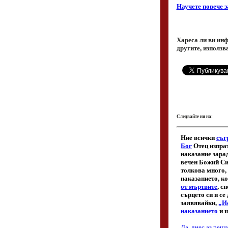
Научете повече з
Хареса ли ви инф
другите, използв
Следвайте ни на: