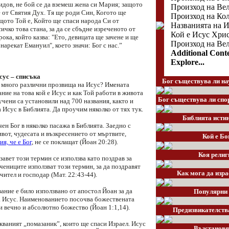
идов, не бой се да вземеш жена си Мария; защото
Произход на Ве
е от Святия Дух. Тя ще роди Син, Когото ще
Произход на Ко
щото Той е, Който ще спаси народа Си от
Названията на И
сичко това стана, за да се сбъдне изреченото от
Кой е Исус Хрис
ока, който казва: "Ето, девицата ще зачене и ще
Произход на Ве
 нарекат Емануил", което значи: Бог с нас.”
Additional Cont
Explore...
сус – списъка
Бог съществува ли на
 много различни прозвища на Исус? Имената
ние на това кой е Исус и как Той работи в живота
Бог съществува ли спо
учени са установили над 700 названия, както и
 Исус в Библията. Да проучим няколко от тях тук.
Библията истин
чен Бог в няколко пасажа в Библията. Заедно с
вот, чудесата и възкресението от мъртвите,
Кой е Бо
я, че е Бог
, не се поклащат (Йоан 20:28).
Коя религ
завет този термин се използва като поздрав за
чениците използват този термин, за да поздравят
Как мога да изра
чител и господар (Мат. 22:43-44).
вание е било използвано от апостол Йоан за да
Популярни 
 Исус. Наименованието посочва божествената
и вечно и абсолютно божество (Йоан 1:1,14).
Предизвикателств
кваният „помазаник”, които ще спаси Израел. Исус
Възстановя