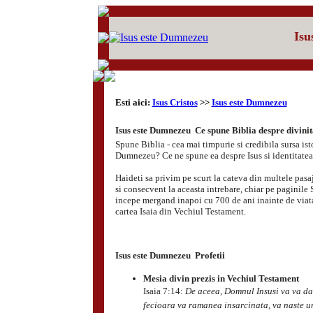
Isu
Esti aici:
Isus Cristos
>>
Isus este Dumnezeu
Isus este Dumnezeu  Ce spune Biblia despre divinit
Spune Biblia - cea mai timpurie si credibila sursa isto
Dumnezeu? Ce ne spune ea despre Isus si identitatea
Haideti sa privim pe scurt la cateva din multele pasa
si consecvent la aceasta intrebare, chiar pe paginile 
incepe mergand inapoi cu 700 de ani inainte de viata 
cartea Isaia din Vechiul Testament.
Isus este Dumnezeu  Profetii
Mesia divin prezis in Vechiul Testament
Isaia 7:14:
De aceea, Domnul Insusi va va da
fecioara va ramanea insarcinata, va naste un 