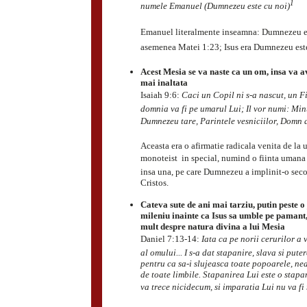
1
numele Emanuel (Dumnezeu este cu noi)
Emanuel literalmente inseamna: Dumnezeu es
asemenea Matei 1:23; Isus era Dumnezeu este
Acest Mesia se va naste ca un om, insa va 
mai inaltata
Isaiah 9:6:
Caci un Copil ni s-a nascut, un Fi
domnia va fi pe umarul Lui; Il vor numi: Min
Dumnezeu tare, Parintele vesniciilor, Domn al
Aceasta era o afirmatie radicala venita de la 
monoteist  in special, numind o fiinta umana
insa una, pe care Dumnezeu a implinit-o seco
Cristos.
Cateva sute de ani mai tarziu, putin peste o
mileniu inainte ca Isus sa umble pe pamant,
mult despre natura divina a lui Mesia
Daniel 7:13-14:
Iata ca pe norii cerurilor a 
al omului... I s-a dat stapanire, slava si put
pentru ca sa-i slujeasca toate popoarele, ne
de toate limbile. Stapanirea Lui este o stapan
va trece nicidecum, si imparatia Lui nu va fi 