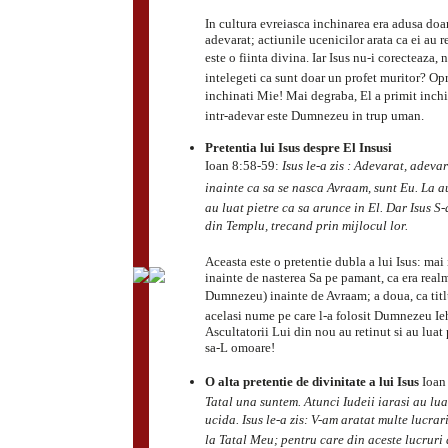
In cultura evreiasca inchinarea era adusa d
adevarat; actiunile ucenicilor arata ca ei au 
este o fiinta divina. Iar Isus nu-i corecteaza, 
intelegeti ca sunt doar un profet muritor? Opr
inchinati Mie! Mai degraba, El a primit inchin
intr-adevar este Dumnezeu in trup uman.
Pretentia lui Isus despre El Insusi
Ioan 8:58-59:
Isus le-a zis : Adevarat, adeva
inainte ca sa se nasca Avraam, sunt Eu. La a
au luat pietre ca sa arunce in El. Dar Isus S-a
din Templu, trecand prin mijlocul lor.
Aceasta este o pretentie dubla a lui Isus: mai i
inainte de nasterea Sa pe pamant, ca era real
Dumnezeu) inainte de Avraam; a doua, ca titlul 
acelasi nume pe care l-a folosit Dumnezeu I
Ascultatorii Lui din nou au retinut si au luat 
sa-L omoare!
O alta pretentie de divinitate a lui Isus
Ioan
Tatal una suntem. Atunci Iudeii iarasi au lua
ucida. Isus le-a zis: V-am aratat multe lucrar
la Tatal Meu; pentru care din aceste lucruri 