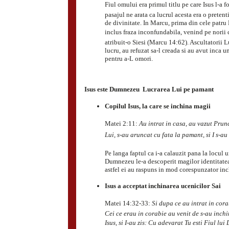
Fiul omului era primul titlu pe care Isus l-a fo
pasajul ne arata ca lucrul acesta era o pretent
de divinitate. In Marcu, prima din cele patru 
inclus fraza inconfundabila, venind pe norii ce
atribuit-o Siesi (Marcu 14:62). Ascultatorii L
lucru, au refuzat sa-l creada si au avut inca u
pentru a-L omori.
Isus este Dumnezeu  Lucrarea Lui pe pamant
Copilul Isus, la care se inchina magii
Matei 2:11:
Au intrat in casa, au vazut Pru
Lui, s-au aruncat cu fata la pamant, si I s-au 
Pe langa faptul ca i-a calauzit pana la locul u
Dumnezeu le-a descoperit magilor identitatea 
astfel ei au raspuns in mod corespunzator inc
Isus a acceptat inchinarea ucenicilor Sai
Matei 14:32-33:
Si dupa ce au intrat in cora
Cei ce erau in corabie au venit de s-au inchi
Isus, si I-au zis: Cu adevarat Tu esti Fiul lui 