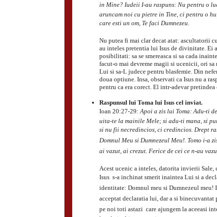
in Mine? Iudeii I-au raspuns: Nu pentru o l
aruncam noi cu pietre in Tine, ci pentru o hul
care esti un om, Te faci Dumnezeu.
Nu putea fi mai clar decat atat: ascultatorii c
au inteles pretentia lui Isus de divinitate. E
posibilitati: sa se smereasca si sa cada inain
facut-o mai devreme magii si ucenicii, ori sa 
Lui si sa-L judece pentru blasfemie. Din neferi
doua optiune. Insa, observati ca Isus nu a ras
pentru ca era corect. El intr-adevar pretinde
Raspunsul lui Toma lui Isus cel inviat.
Ioan 20:27-29:
Apoi a zis lui Toma: Adu-ti d
uita-te la mainile Mele; si adu-ti mana, si p
si nu fii necredincios, ci credincios. Drept r
Domnul Meu si Dumnezeul Meu!. Tomo i-a zis
ai vazut, ai crezut. Ferice de cei ce n-au vazut
Acest ucenic a inteles, datorita invierii Sale, 
Isus  s-a inchinat smerit inaintea Lui si a dec
identitate: Domnul meu si Dumnezeul meu! I
acceptat declaratia lui, dar a si binecuvantat pe
pe noi toti astazi  care ajungem la aceeasi int