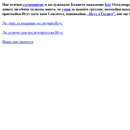
Ние всички
съгрешихме
и заслужаваме Божието наказание
Бог
Отец изпра
живот, ни обича толкова много, че
умря
за нашите грехове, поемайки нака
приемайки Исус като ваш Спасител, заявявайки,
„Исус е Господ”
, вие ще
Да, днес аз решавам да следвам Исус
Да, аз вече съм последовател на Исус
Имам още въпроси