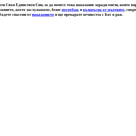
ти Своя Единствен Син, за да понесе това наказание заради онези, които вя
занието, което заслужаваме, беше
погребан
, и
възкръсна от мъртвите
, спор
 бъдете спасени от
наказанието
и ще прекарате вечността с Бог в рая.