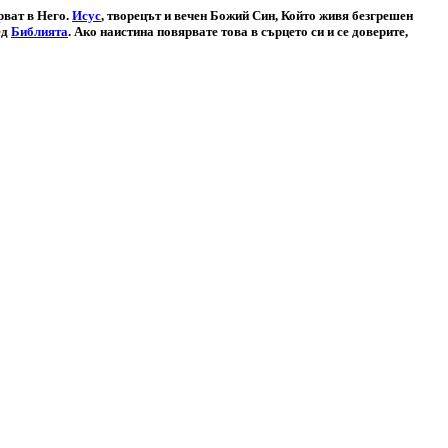
рват в Него.
Исус
, творецът и вечен Божий Син, Който живя безгрешен
ед
Библията
. Ако наистина повярвате това в сърцето си и се доверите,