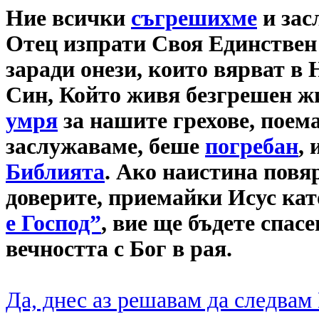
Ние всички
съгрешихме
и зас
Отец изпрати Своя Единствен 
заради онези, които вярват в 
Син, Който живя безгрешен жи
умря
за нашите грехове, поем
заслужаваме, беше
погребан
, 
Библията
. Ако наистина повяр
доверите, приемайки Исус ка
е Господ”
, вие ще бъдете спас
вечността с Бог в рая.
Да, днес аз решавам да следвам