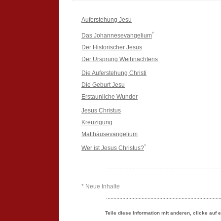
Auferstehung Jesu
*
Das Johannesevangelium
Der Historischer Jesus
Der Ursprung Weihnachtens
Die Auferstehung Christi
Die Geburt Jesu
Erstaunliche Wunder
Jesus Christus
Kreuzigung
Matthäusevangelium
*
Wer ist Jesus Christus?
.............................................................................
* Neue Inhalte
.............................................................................
Teile diese Information mit anderen, clicke auf 